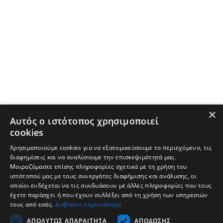
×
Αυτός ο ιστότοπος χρησιμοποιεί
cookies
Χρησιμοποιούμε cookies για να εξατομικεύσουμε το περιεχόμενο, τις
διαφημίσεις και να αναλύσουμε την επισκεψιμότητά μας.
Μοιραζόμαστε επίσης πληροφορίες σχετικά με τη χρήση του
ιστότοπού μας με τους συνεργάτες διαφήμισης και ανάλυσης, οι
οποίοι ενδέχεται να τις συνδυάσουν με άλλες πληροφορίες που τους
έχετε παράσχει ή που έχουν συλλέξει από τη χρήση των υπηρεσιών
τους από εσάς.
Διαβάστε περισσότερα
Εταιρεία
ΑΠΟΛΎΤΩΣ ΑΠΑΡΑΊΤΗΤΑ
ΑΠΌΔΟΣΗΣ