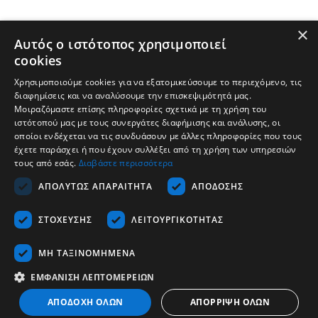
×
Αυτός ο ιστότοπος χρησιμοποιεί
cookies
Χρησιμοποιούμε cookies για να εξατομικεύσουμε το περιεχόμενο, τις
διαφημίσεις και να αναλύσουμε την επισκεψιμότητά μας.
Μοιραζόμαστε επίσης πληροφορίες σχετικά με τη χρήση του
ιστότοπού μας με τους συνεργάτες διαφήμισης και ανάλυσης, οι
οποίοι ενδέχεται να τις συνδυάσουν με άλλες πληροφορίες που τους
έχετε παράσχει ή που έχουν συλλέξει από τη χρήση των υπηρεσιών
τους από εσάς.
Διαβάστε περισσότερα
Εταιρεία
ΑΠΟΛΎΤΩΣ ΑΠΑΡΑΊΤΗΤΑ
ΑΠΌΔΟΣΗΣ
Υποστήριξη
ΣΤΌΧΕΥΣΗΣ
ΛΕΙΤΟΥΡΓΙΚΌΤΗΤΑΣ
Καριέρα
Επικοινωνία
ΜΗ ΤΑΞΙΝΟΜΗΜΈΝΑ
ΕΜΦΆΝΙΣΗ ΛΕΠΤΟΜΕΡΕΙΏΝ
Ελληνικά
ΑΠΟΔΟΧΉ ΌΛΩΝ
ΑΠΌΡΡΙΨΗ ΌΛΩΝ
Copyrights © 2026 - Tescom Hellas SA