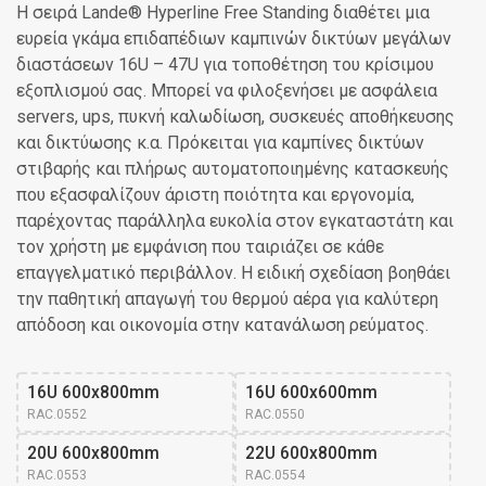
Η σειρά Lande® Hyperline Free Standing διαθέτει μια
ευρεία γκάμα επιδαπέδιων καμπινών δικτύων μεγάλων
διαστάσεων 16U – 47U για τοποθέτηση του κρίσιμου
εξοπλισμού σας. Μπορεί να φιλοξενήσει με ασφάλεια
servers, ups, πυκνή καλωδίωση, συσκευές αποθήκευσης
και δικτύωσης κ.α. Πρόκειται για καμπίνες δικτύων
στιβαρής και πλήρως αυτοματοποιημένης κατασκευής
που εξασφαλίζουν άριστη ποιότητα και εργονομία,
παρέχοντας παράλληλα ευκολία στον εγκαταστάτη και
τον χρήστη με εμφάνιση που ταιριάζει σε κάθε
επαγγελματικό περιβάλλον. Η ειδική σχεδίαση βοηθάει
την παθητική απαγωγή του θερμού αέρα για καλύτερη
απόδοση και οικονομία στην κατανάλωση ρεύματος.
16U 600x800mm
16U 600x600mm
RAC.0552
RAC.0550
20U 600x800mm
22U 600x800mm
RAC.0553
RAC.0554