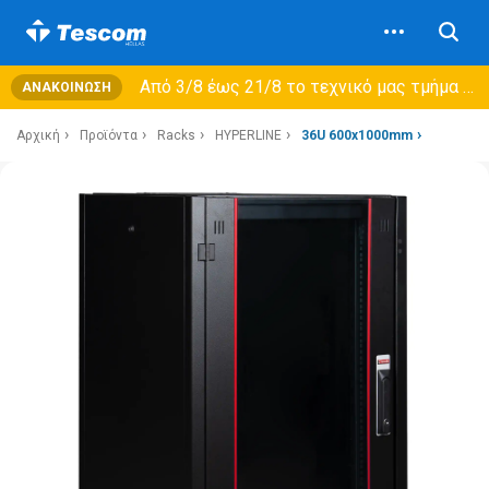
Από 3/8 έως 21/8 τo τεχνικό μας τμήμα θα εξυπηρετεί μόνο συμβόλαια συντήρησης και όχι νέες παραλαβές →
ΑΝΑΚΟΊΝΩΣΗ
Αρχική
Προϊόντα
Racks
HYPERLINE
36U 600x1000mm