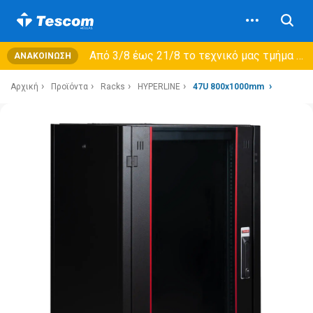
Από 3/8 έως 21/8 τo τεχνικό μας τμήμα θα εξυπηρετεί μόνο συμβόλαια συντήρησης και όχι νέες παραλαβές →
ΑΝΑΚΟΊΝΩΣΗ
Αρχική
Προϊόντα
Racks
HYPERLINE
47U 800x1000mm