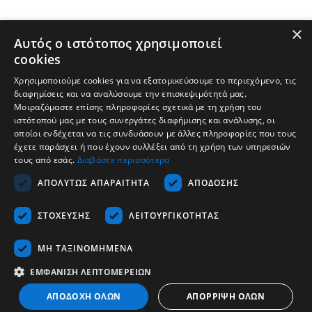
×
Αυτός ο ιστότοπος χρησιμοποιεί
cookies
Χρησιμοποιούμε cookies για να εξατομικεύσουμε το περιεχόμενο, τις
διαφημίσεις και να αναλύσουμε την επισκεψιμότητά μας.
Μοιραζόμαστε επίσης πληροφορίες σχετικά με τη χρήση του
ιστότοπού μας με τους συνεργάτες διαφήμισης και ανάλυσης, οι
οποίοι ενδέχεται να τις συνδυάσουν με άλλες πληροφορίες που τους
έχετε παράσχει ή που έχουν συλλέξει από τη χρήση των υπηρεσιών
τους από εσάς.
Διαβάστε περισσότερα
Εταιρεία
ΑΠΟΛΎΤΩΣ ΑΠΑΡΑΊΤΗΤΑ
ΑΠΌΔΟΣΗΣ
Υποστήριξη
ΣΤΌΧΕΥΣΗΣ
ΛΕΙΤΟΥΡΓΙΚΌΤΗΤΑΣ
Καριέρα
Επικοινωνία
ΜΗ ΤΑΞΙΝΟΜΗΜΈΝΑ
ΕΜΦΆΝΙΣΗ ΛΕΠΤΟΜΕΡΕΙΏΝ
Ελληνικά
ΑΠΟΔΟΧΉ ΌΛΩΝ
ΑΠΌΡΡΙΨΗ ΌΛΩΝ
Copyrights © 2026 - Tescom Hellas SA