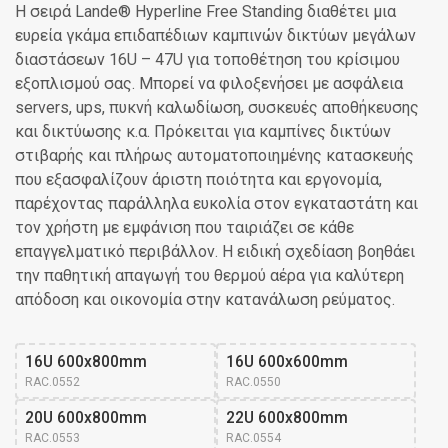
Η σειρά Lande® Hyperline Free Standing διαθέτει μια
ευρεία γκάμα επιδαπέδιων καμπινών δικτύων μεγάλων
διαστάσεων 16U – 47U για τοποθέτηση του κρίσιμου
εξοπλισμού σας. Μπορεί να φιλοξενήσει με ασφάλεια
servers, ups, πυκνή καλωδίωση, συσκευές αποθήκευσης
και δικτύωσης κ.α. Πρόκειται για καμπίνες δικτύων
στιβαρής και πλήρως αυτοματοποιημένης κατασκευής
που εξασφαλίζουν άριστη ποιότητα και εργονομία,
παρέχοντας παράλληλα ευκολία στον εγκαταστάτη και
τον χρήστη με εμφάνιση που ταιριάζει σε κάθε
επαγγελματικό περιβάλλον. Η ειδική σχεδίαση βοηθάει
την παθητική απαγωγή του θερμού αέρα για καλύτερη
απόδοση και οικονομία στην κατανάλωση ρεύματος.
16U 600x800mm
16U 600x600mm
RAC.0552
RAC.0550
20U 600x800mm
22U 600x800mm
RAC.0553
RAC.0554