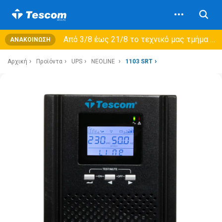
Από 3/8 έως 21/8 τo τεχνικό μας τμήμα θα εξυπηρετεί μόνο συμβόλαια συντήρησης και όχι νέες παραλαβές →
ΑΝΑΚΟΊΝΩΣΗ
Αρχική
Προϊόντα
UPS
NEOLINE
1103 SRT