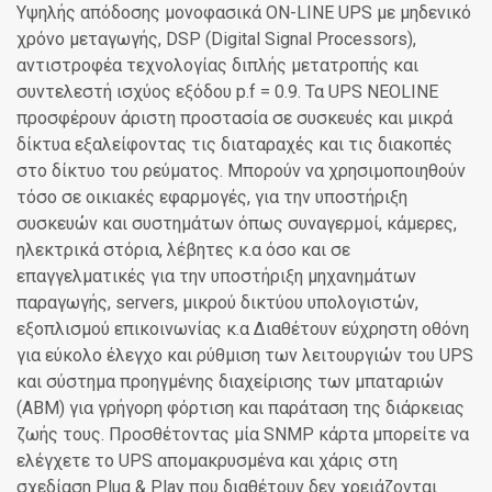
Υψηλής απόδοσης μονοφασικά ON-LINE UPS με μηδενικό
χρόνο μεταγωγής, DSP (Digital Signal Processors),
αντιστροφέα τεχνολογίας διπλής μετατροπής και
συντελεστή ισχύος εξόδου p.f = 0.9. Τα UPS NEOLINE
προσφέρουν άριστη προστασία σε συσκευές και μικρά
δίκτυα εξαλείφοντας τις διαταραχές και τις διακοπές
στο δίκτυο του ρεύματος. Μπορούν να χρησιμοποιηθούν
τόσο σε οικιακές εφαρμογές, για την υποστήριξη
συσκευών και συστημάτων όπως συναγερμοί, κάμερες,
ηλεκτρικά στόρια, λέβητες κ.α όσο και σε
επαγγελματικές για την υποστήριξη μηχανημάτων
παραγωγής, servers, μικρού δικτύου υπολογιστών,
εξοπλισμού επικοινωνίας κ.α Διαθέτουν εύχρηστη οθόνη
για εύκολο έλεγχο και ρύθμιση των λειτουργιών του UPS
και σύστημα προηγμένης διαχείρισης των μπαταριών
(ABM) για γρήγορη φόρτιση και παράταση της διάρκειας
ζωής τους. Προσθέτοντας μία SNMP κάρτα μπορείτε να
ελέγχετε τo UPS απομακρυσμένα και χάρις στη
σχεδίαση Plug & Play που διαθέτουν δεν χρειάζονται