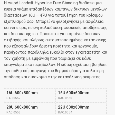
Η σειρά Lande® Hyperline Free Standing διαθέτει μια
ευρεία γκάμα επιδαπέδιων καμπινών δικτύων μεγάλων
διαστάσεων 16U – 47U για τοποθέτηση του κρίσιμου
εξοπλισμού σας. Μπορεί να φιλοξενήσει με ασφάλεια
servers, ups, πυκνή καλωδίωση, συσκευές αποθήκευσης
και δικτύωσης κ.α. Πρόκειται για καμπίνες δικτύων
στιβαρής και πλήρως αυτοματοποιημένης κατασκευής
που εξασφαλίζουν άριστη ποιότητα και εργονομία,
παρέχοντας παράλληλα ευκολία στον εγκαταστάτη και
τον χρήστη με εμφάνιση που ταιριάζει σε κάθε
επαγγελματικό περιβάλλον. Η ειδική σχεδίαση βοηθάει
την παθητική απαγωγή του θερμού αέρα για καλύτερη
απόδοση και οικονομία στην κατανάλωση ρεύματος.
16U 600x800mm
16U 600x600mm
RAC.0552
RAC.0550
20U 600x800mm
22U 600x800mm
RAC.0553
RAC.0554