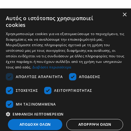
×
Αυτός ο ιστότοπος χρησιμοποιεί
cookies
Χρησιμοποιούμε cookies για να εξατομικεύσουμε το περιεχόμενο, τις
διαφημίσεις και να αναλύσουμε την επισκεψιμότητά μας.
Μοιραζόμαστε επίσης πληροφορίες σχετικά με τη χρήση του
ιστότοπού μας με τους συνεργάτες διαφήμισης και ανάλυσης, οι
οποίοι ενδέχεται να τις συνδυάσουν με άλλες πληροφορίες που τους
έχετε παράσχει ή που έχουν συλλέξει από τη χρήση των υπηρεσιών
τους από εσάς.
Διαβάστε περισσότερα
Εταιρεία
ΑΠΟΛΎΤΩΣ ΑΠΑΡΑΊΤΗΤΑ
ΑΠΌΔΟΣΗΣ
Υποστήριξη
ΣΤΌΧΕΥΣΗΣ
ΛΕΙΤΟΥΡΓΙΚΌΤΗΤΑΣ
Καριέρα
Επικοινωνία
ΜΗ ΤΑΞΙΝΟΜΗΜΈΝΑ
ΕΜΦΆΝΙΣΗ ΛΕΠΤΟΜΕΡΕΙΏΝ
Ελληνικά
ΑΠΟΔΟΧΉ ΌΛΩΝ
ΑΠΌΡΡΙΨΗ ΌΛΩΝ
Copyrights © 2026 - Tescom Hellas SA