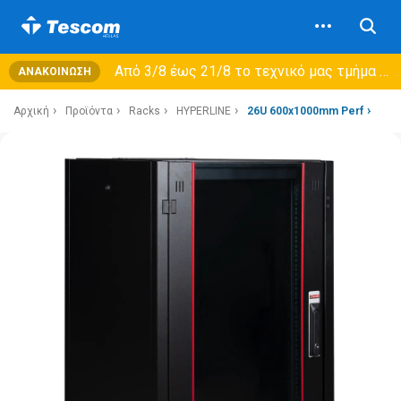
Από 3/8 έως 21/8 τo τεχνικό μας τμήμα θα εξυπηρετεί μόνο συμβόλαια συντήρησης και όχι νέες παραλαβές →
ΑΝΑΚΟΊΝΩΣΗ
Αρχική
Προϊόντα
Racks
HYPERLINE
26U 600x1000mm Perf