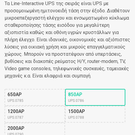
Τα Line-Interactive UPS της σειράς είναι UPS με
προσομοιωμένη ημιτονοειδή τάση στην έξοδο. Διαθέτουν
μικροεπεξεργαστή ελέγχου και ενσωματωμένο κύκλωμα
σταθεροποίησης τάσης εισόδου για μεγαλύτερη
αξιοπιστία καθώς και oθόνη υγρών κρυστάλλων για
πλήρη έλεγχο. Είναι ιδανικές, οικονομικές και αξιόπιστες
λύσεις για οικιακή χρήση και μικρούς επαγγελματικούς
χώρους. Μπορούν να προστατέψουν από υπερτάσεις,
βυθίσεις και διακοπές ρεύματος Η/Υ, router-modem, TV,
Video game consoles, τηλεφωνικές συσκευές, ταμειακές
μηχανές κ.α. Είναι ελαφριά και συμπαγή.
650AP
850AP
UPS.0785
UPS.0786
1200AP
1500AP
UPS.0787
UPS.0788
2000AP
UPS.0790