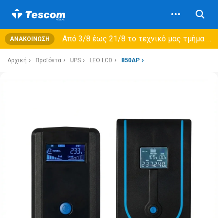
Από 3/8 έως 21/8 τo τεχνικό μας τμήμα θα εξυπηρετεί μόνο συμβόλαια συντήρησης και όχι νέες παραλαβές →
ΑΝΑΚΟΊΝΩΣΗ
Αρχική
Προϊόντα
UPS
LEO LCD
850AP