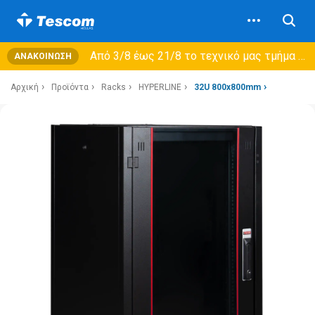
Από 3/8 έως 21/8 τo τεχνικό μας τμήμα θα εξυπηρετεί μόνο συμβόλαια συντήρησης και όχι νέες παραλαβές →
ΑΝΑΚΟΊΝΩΣΗ
Αρχική
Προϊόντα
Racks
HYPERLINE
32U 800x800mm