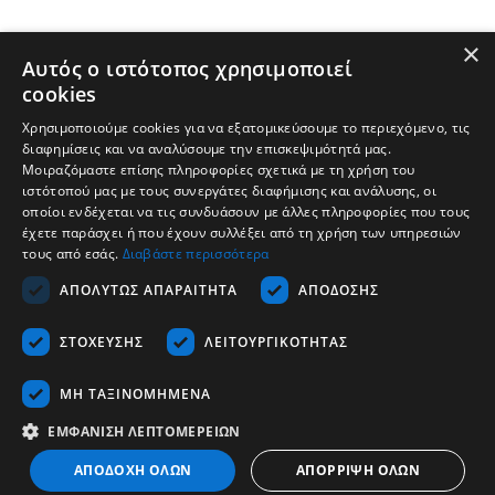
×
Αυτός ο ιστότοπος χρησιμοποιεί
cookies
Χρησιμοποιούμε cookies για να εξατομικεύσουμε το περιεχόμενο, τις
διαφημίσεις και να αναλύσουμε την επισκεψιμότητά μας.
Μοιραζόμαστε επίσης πληροφορίες σχετικά με τη χρήση του
ιστότοπού μας με τους συνεργάτες διαφήμισης και ανάλυσης, οι
οποίοι ενδέχεται να τις συνδυάσουν με άλλες πληροφορίες που τους
έχετε παράσχει ή που έχουν συλλέξει από τη χρήση των υπηρεσιών
τους από εσάς.
Διαβάστε περισσότερα
Εταιρεία
ΑΠΟΛΎΤΩΣ ΑΠΑΡΑΊΤΗΤΑ
ΑΠΌΔΟΣΗΣ
Υποστήριξη
ΣΤΌΧΕΥΣΗΣ
ΛΕΙΤΟΥΡΓΙΚΌΤΗΤΑΣ
Καριέρα
Επικοινωνία
ΜΗ ΤΑΞΙΝΟΜΗΜΈΝΑ
ΕΜΦΆΝΙΣΗ ΛΕΠΤΟΜΕΡΕΙΏΝ
Ελληνικά
ΑΠΟΔΟΧΉ ΌΛΩΝ
ΑΠΌΡΡΙΨΗ ΌΛΩΝ
Copyrights © 2026 - Tescom Hellas SA