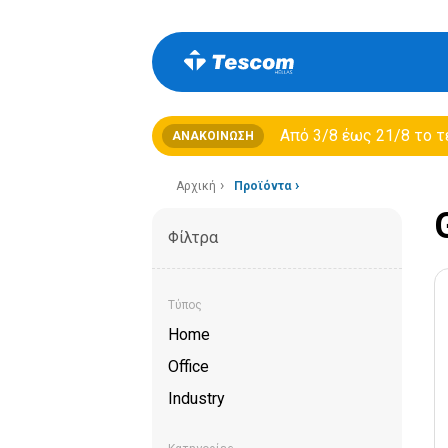
Από 3/8 έως 21/8 τo τ
ΑΝΑΚΟΊΝΩΣΗ
Αρχική
Προϊόντα
Φίλτρα
Τύπος
Home
Office
Industry