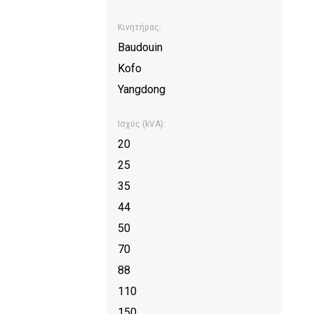
Κινητήρας:
Baudouin
Kofo
Yangdong
Ισχύς (kVA):
20
25
35
44
50
70
88
110
150