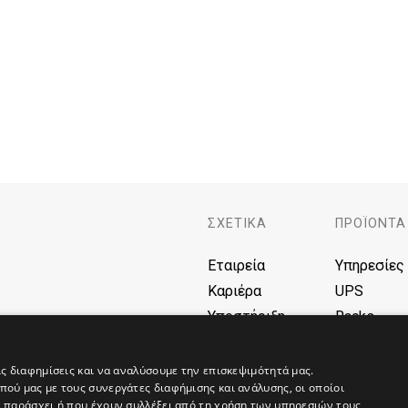
ΣΧΕΤΙΚΑ
ΠΡΟΪΌΝΤΑ
Εταιρεία
Υπηρεσίες
Καριέρα
UPS
Υποστήριξη
Racks
F.A.Q
Μπαταρίε
Blog
AVR
ις διαφημίσεις και να αναλύσουμε την επισκεψιμότητά μας.
ού μας με τους συνεργάτες διαφήμισης και ανάλυσης, οι οποίοι
Γεννήτριες
ε παράσχει ή που έχουν συλλέξει από τη χρήση των υπηρεσιών τους