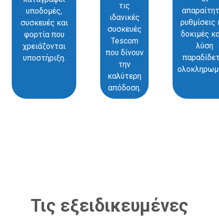
τις
απαραίτη
υποδομές,
ιδανικές
ρυθμίσεις 
συσκευές και
συσκευές
δοκιμές κα
φορτία που
Tescom
λύση
χρειάζονται
που δίνουν
παραδίδετ
υποστήριξη.
την
ολοκληρωμ
καλύτερη
απόδοση.
Τις εξειδικευμένες