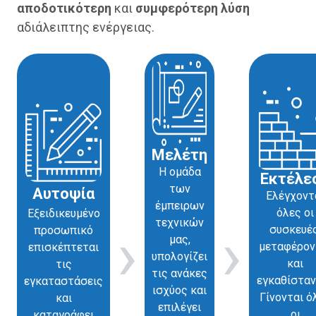
αποδοτικότερη
και
συμφερότερη
λύση
αδιάλειπτης ενέργειας.
Μελέτη
Η ομάδα
Εκτέλε
των
Αυτοψία
Ελέγχοντ
έμπειρων
όλες οι
Εξειδικευμένο
τεχνικών
›
›
συσκευές
προσωπικό
μας,
μεταφέρον
επισκέπτεται
υπολογίζει
και
τις
τις ανάκες
εγκαθίσταν
εγκαταστάσεις
ισχύος και
Γίνονται ό
και
επιλέγει
οι
καταγράφει