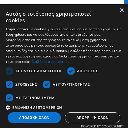
×
Αυτός ο ιστότοπος χρησιμοποιεί
cookies
Χρησιμοποιούμε cookies για να εξατομικεύσουμε το περιεχόμενο, τις
διαφημίσεις και να αναλύσουμε την επισκεψιμότητά μας.
Μοιραζόμαστε επίσης πληροφορίες σχετικά με τη χρήση του
ιστότοπού μας με τους συνεργάτες διαφήμισης και ανάλυσης, οι
οποίοι ενδέχεται να τις συνδυάσουν με άλλες πληροφορίες που τους
έχετε παράσχει ή που έχουν συλλέξει από τη χρήση των υπηρεσιών
τους από εσάς.
Διαβάστε περισσότερα
Εταιρεία
ΑΠΟΛΎΤΩΣ ΑΠΑΡΑΊΤΗΤΑ
ΑΠΌΔΟΣΗΣ
Υποστήριξη
ΣΤΌΧΕΥΣΗΣ
ΛΕΙΤΟΥΡΓΙΚΌΤΗΤΑΣ
Καριέρα
Επικοινωνία
ΜΗ ΤΑΞΙΝΟΜΗΜΈΝΑ
ΕΜΦΆΝΙΣΗ ΛΕΠΤΟΜΕΡΕΙΏΝ
Ελληνικά
ΑΠΟΔΟΧΉ ΌΛΩΝ
ΑΠΌΡΡΙΨΗ ΌΛΩΝ
Copyrights © 2026 - Tescom Hellas SA
POWERED BY COOKIESCRIPT