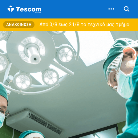
Από 3/8 έως 21/8 τo τεχνικό μας τμήμα θα εξυπηρετεί μόνο συμβόλαια συντήρησης και όχι νέες παραλαβές →
ΑΝΑΚΟΊΝΩΣΗ