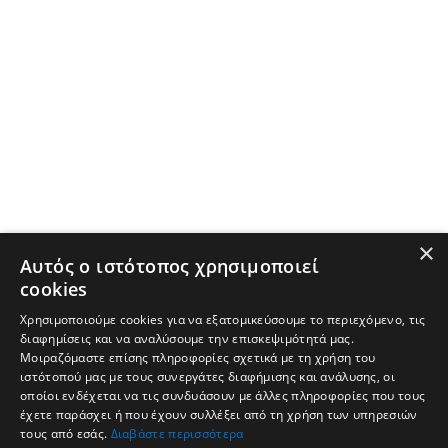
×
Αυτός ο ιστότοπος χρησιμοποιεί
cookies
Χρησιμοποιούμε cookies για να εξατομικεύσουμε το περιεχόμενο, τις
διαφημίσεις και να αναλύσουμε την επισκεψιμότητά μας.
Μοιραζόμαστε επίσης πληροφορίες σχετικά με τη χρήση του
ιστότοπού μας με τους συνεργάτες διαφήμισης και ανάλυσης, οι
οποίοι ενδέχεται να τις συνδυάσουν με άλλες πληροφορίες που τους
έχετε παράσχει ή που έχουν συλλέξει από τη χρήση των υπηρεσιών
τους από εσάς.
Διαβάστε περισσότερα