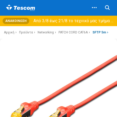
Από 3/8 έως 21/8 τo τεχνικό μας τμήμα θα εξυπηρετεί μόνο συμβόλαια συντήρησης και όχι νέες παραλαβές →
ΑΝΑΚΟΊΝΩΣΗ
Αρχική
Προϊόντα
Networking
PATCH CORD CAT6A
SFTP 5m