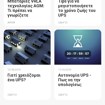
Μπαταρίες VRLA
Tips για να
τεχνολογίας AGM:
μεγιστοποιήσετε
Τι πρέπει να
το χρόνο ζωής του
γνωρίζετε
UPS
ΑΡΘΡΑ
ΟΔΗΓΟΙ
12/18/2019
11/14/2019
Γιατί χρειάζομαι
Αυτονομία UPS -
ένα UPS?
Πως να την
υπολογίσω;
ΟΔΗΓΟΙ
ΟΔΗΓΟΙ