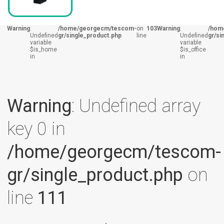
Warning
:
/home/georgecm/tescom-
on
103
Warning
:
/hom
Undefined
gr/single_product.php
line
Undefined
gr/si
variable
variable
$is_home
$is_office
in
in
Warning
: Undefined array
key 0 in
/home/georgecm/tescom-
gr/single_product.php
on
line
111