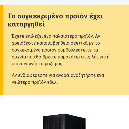
Warning
: Undefined array key 0 in
/home/georgecm/tescom-gr/products.ph
Αρχική
Προϊόντα
Το συγκεκριμένο προϊόν έχει
καταργηθεί
Έχετε επιλέξει ένα παλαιότερο προϊόν. Αν
χρειάζεστε κάποια βοήθεια σχετικά με το
συγκεκριμένο προϊόν συμβουλευτείτε τα
αρχεία που θα βρείτε παρακάτω στις λήψεις ή
επικοινωνήστε μαζί μας
.
Αν ενδιαφέρεστε για αγορά, αναζητήστε ένα
νεώτερο προϊόν
εδώ
.