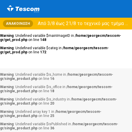
Από 3/8 έως 21/8 τo τεχνικό μας τμήμα θα εξυπηρετεί μόνο συμβόλαια συντήρησης και όχι νέες παραλαβές →
ΑΝΑΚΟΊΝΩΣΗ
Warning
: Undefined variable $mainImageID in
/home/georgecm/tescom-
gr/get_prod.php
on line
148
Warning
: Undefined variable $categ in
/home/georgecm/tescom-
gr/get_prod.php
on line
172
Warning
: Undefined variable $is_home in
/home/georgecm/tescom-
Warning
: Undefined array key 3 in
/home/georgecm/tescom-gr/products.ph
gr/single_product.php
on line
16
Warning
: Undefined variable $is_office in
/home/georgecm/tescom-
gr/single_product.php
on line
18
Warning
: Undefined variable $is_industry in
/home/georgecm/tescom-
gr/single_product.php
on line
20
Warning
: Undefined array key 1 in
/home/georgecm/tescom-gr/products.ph
Warning
: Undefined array key 1 in
/home/georgecm/tescom-
gr/single_product.php
on line
25
Warning
: Undefined variable $isPublished in
/home/georgecm/tescom-
gr/single_product.php
on line
36