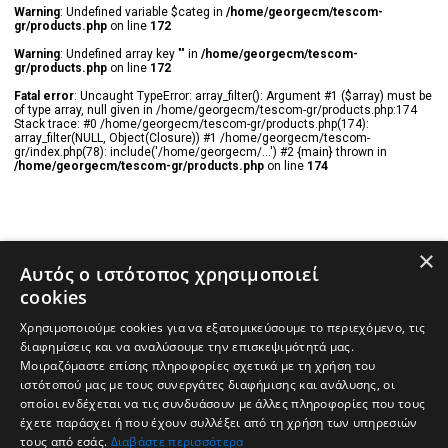
Warning
: Undefined variable $categ in
/home/georgecm/tescom-
gr/products.php
on line
172
Warning
: Undefined array key "" in
/home/georgecm/tescom-
gr/products.php
on line
172
Fatal error
: Uncaught TypeError: array_filter(): Argument #1 ($array) must be
of type array, null given in /home/georgecm/tescom-gr/products.php:174
Stack trace: #0 /home/georgecm/tescom-gr/products.php(174):
array_filter(NULL, Object(Closure)) #1 /home/georgecm/tescom-
gr/index.php(78): include('/home/georgecm/...') #2 {main} thrown in
/home/georgecm/tescom-gr/products.php
on line
174
×
Αυτός ο ιστότοπος χρησιμοποιεί
cookies
Χρησιμοποιούμε cookies για να εξατομικεύσουμε το περιεχόμενο, τις
διαφημίσεις και να αναλύσουμε την επισκεψιμότητά μας.
Μοιραζόμαστε επίσης πληροφορίες σχετικά με τη χρήση του
ιστότοπού μας με τους συνεργάτες διαφήμισης και ανάλυσης, οι
οποίοι ενδέχεται να τις συνδυάσουν με άλλες πληροφορίες που τους
έχετε παράσχει ή που έχουν συλλέξει από τη χρήση των υπηρεσιών
τους από εσάς.
Διαβάστε περισσότερα