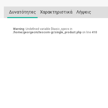
Δυνατότητες
Χαρακτηριστικά
Λήψεις
Warning
: Undefined variable $basic_specs in
/home/georgecm/tescom-gr/single_product.php
on line
410