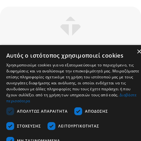
Εταιρεία
Αυτός ο ιστότοπος χρησιμοποιεί cookies
Υποστήριξη
Χρησιμοποιούμε cookies για να εξατομικεύσουμε το περιεχόμενο, τις
Καριέρα
διαφημίσεις και να αναλύσουμε την επισκεψιμότητά μας. Μοιραζόμαστε
Επικοινωνία
επίσης πληροφορίες σχετικά με τη χρήση του ιστότοπού μας με τους
συνεργάτες διαφήμισης και ανάλυσης, οι οποίοι ενδέχεται να τις
συνδυάσουν με άλλες πληροφορίες που τους έχετε παράσχει ή που
Ελληνικά
έχουν συλλέξει από τη χρήση των υπηρεσιών τους από εσάς.
Διαβάστε
περισσότερα
Copyrights © 2026 - Tescom Hellas SA
ΑΠΟΛΎΤΩΣ ΑΠΑΡΑΊΤΗΤΑ
ΑΠΌΔΟΣΗΣ
ΣΤΌΧΕΥΣΗΣ
ΛΕΙΤΟΥΡΓΙΚΌΤΗΤΑΣ
ΜΗ ΤΑΞΙΝΟΜΗΜΈΝΑ