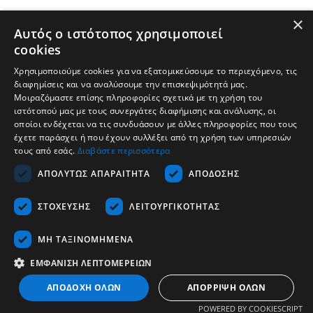
×
Αυτός ο ιστότοπος χρησιμοποιεί
cookies
Χρησιμοποιούμε cookies για να εξατομικεύσουμε το περιεχόμενο, τις
διαφημίσεις και να αναλύσουμε την επισκεψιμότητά μας.
Μοιραζόμαστε επίσης πληροφορίες σχετικά με τη χρήση του
ιστότοπού μας με τους συνεργάτες διαφήμισης και ανάλυσης, οι
οποίοι ενδέχεται να τις συνδυάσουν με άλλες πληροφορίες που τους
έχετε παράσχει ή που έχουν συλλέξει από τη χρήση των υπηρεσιών
τους από εσάς.
Διαβάστε περισσότερα
Εταιρεία
ΑΠΟΛΎΤΩΣ ΑΠΑΡΑΊΤΗΤΑ
ΑΠΌΔΟΣΗΣ
Υποστήριξη
ΣΤΌΧΕΥΣΗΣ
ΛΕΙΤΟΥΡΓΙΚΌΤΗΤΑΣ
Καριέρα
Επικοινωνία
ΜΗ ΤΑΞΙΝΟΜΗΜΈΝΑ
ΕΜΦΆΝΙΣΗ ΛΕΠΤΟΜΕΡΕΙΏΝ
Ελληνικά
ΑΠΟΔΟΧΉ ΌΛΩΝ
ΑΠΌΡΡΙΨΗ ΌΛΩΝ
Copyrights © 2026 - Tescom Hellas SA
POWERED BY COOKIESCRIPT