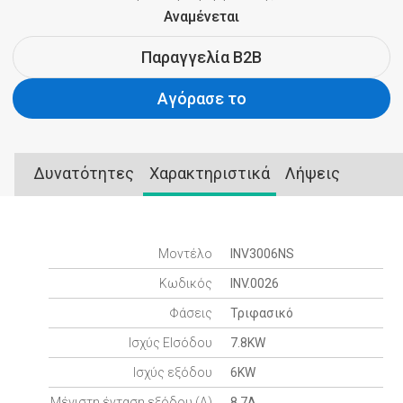
Aναμένεται
Παραγγελία B2B
Αγόρασε το
Δυνατότητες
Χαρακτηριστικά
Λήψεις
Μοντέλο
INV3006NS
Κωδικός
INV.0026
Φάσεις
Τριφασικό
Ισχύς ΕΙσόδου
7.8KW
Ισχύς εξόδου
6KW
Μέγιστη ένταση εξόδου (A)
8.7A