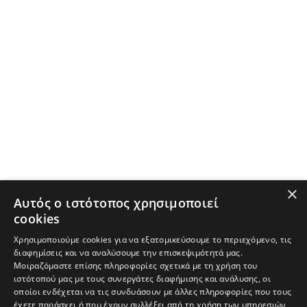
×
Αυτός ο ιστότοπος χρησιμοποιεί
cookies
Χρησιμοποιούμε cookies για να εξατομικεύσουμε το περιεχόμενο, τις
διαφημίσεις και να αναλύσουμε την επισκεψιμότητά μας.
Μοιραζόμαστε επίσης πληροφορίες σχετικά με τη χρήση του
ιστότοπού μας με τους συνεργάτες διαφήμισης και ανάλυσης, οι
οποίοι ενδέχεται να τις συνδυάσουν με άλλες πληροφορίες που τους
έχετε παράσχει ή που έχουν συλλέξει από τη χρήση των υπηρεσιών