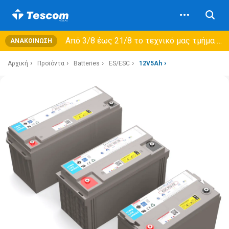
Από 3/8 έως 21/8 τo τεχνικό μας τμήμα θα εξυπηρετεί μόνο συμβόλαια συντήρησης και όχι νέες παραλαβές →
ΑΝΑΚΟΊΝΩΣΗ
Αρχική
Προϊόντα
Batteries
ES/ESC
12V5Ah