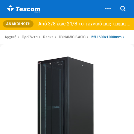
Από 3/8 έως 21/8 τo τεχνικό μας τμήμα θα εξυπηρετεί μόνο συμβόλαια συντήρησης και όχι νέες παραλαβές →
ΑΝΑΚΟΊΝΩΣΗ
Αρχική
Προϊόντα
Racks
DYNAMIC BASIC
22U 600x1000mm