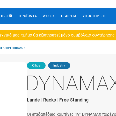
B2B
ΠΡΟΪΌΝΤΑ
ΛΎΣΕΙΣ
ΕΤΑΙΡΕΙΑ
ΥΠΟΣΤΉΡΙΞΗ
εχνικό μας τμήμα θα εξυπηρετεί μόνο συμβόλαια συντήρησης
U 600x1000mm
Office
Industry
DYNAMA
Lande
Racks
Free Standing
Οι επιδαπέδιες καμπίνες 19’’ DYNAMAX παρέχ