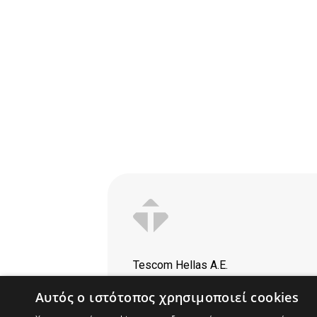
Tescom Hellas Α.Ε.
Βόλου 7, 18346,
Αυτός ο ιστότοπος χρησιμοποιεί cookies
Μοσχάτο