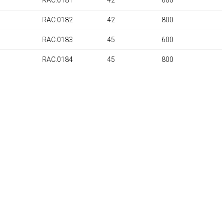
RAC.0181
42
600
RAC.0182
42
800
RAC.0183
45
600
RAC.0184
45
800