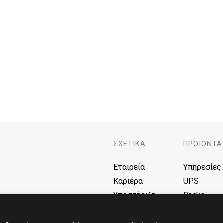
ΣΧΕΤΙΚΑ
ΠΡΟΪΌΝΤΑ
Εταιρεία
Υπηρεσίες
Καριέρα
UPS
Υποστήριξη
Racks
F.A.Q
Μπαταρίε
Blog
AVR