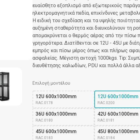
ευαίσθητο εξοπλισμό από εξωτερικούς παράγ
ηλεκτροµαγνητικά πεδία, επικίνδυνες μεταβολέ
Η ειδική του σχεδίαση και τα υψηλής ποιότητ
αυξημένη σταθερότητα και διευκολύνουν τη ρο
απομακρύνεται ο θερμός αέρας από την πίσω π
γρηγορότερα. Διατίθενται σε 12U - 45U με δι
εμπρός και πίσω μέρος όπως και πλήρως αφαι
ασφαλείας. Μέγιστη αντοχή 1000kgs. Tip: Συμ
διευθέτησης καλωδίων, PDU και πολλά άλλα α
Επιλογή μοντέλου
12U 600x1000mm
12U 600x1000mm 
RAC.0178
RAC.0200
36U 600x1000mm
42U 600x1000mm
RAC.0180
RAC.0181
45U 600x1000mm
45U 800x1000mm
RAC.0183
RAC.0184