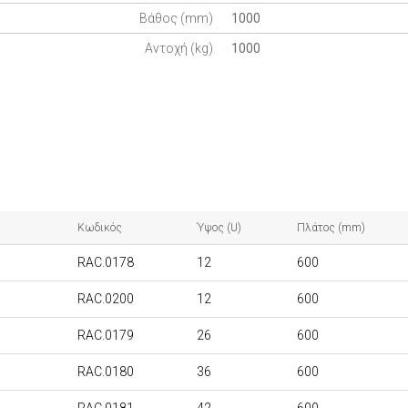
Βάθος (mm)
1000
Αντοχή (kg)
1000
Κωδικός
Ύψος (U)
Πλάτος (mm)
RAC.0178
12
600
RAC.0200
12
600
RAC.0179
26
600
RAC.0180
36
600