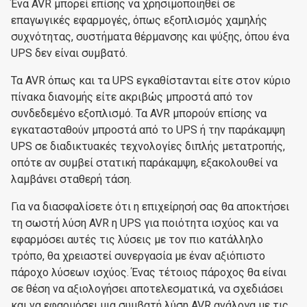
Ένα AVR μπορεί επίσης να χρησιμοποιηθεί σε
επαγωγικές εφαρμογές, όπως εξοπλισμός χαμηλής
συχνότητας, συστήματα θέρμανσης και ψύξης, όπου ένα
UPS δεν είναι συμβατό.
Τα AVR όπως και τα UPS εγκαθίστανται είτε στον κύριο
πίνακα διανομής είτε ακριβώς μπροστά από τον
συνδεδεμένο εξοπλισμό. Τα AVR μπορούν επίσης να
εγκατασταθούν μπροστά από το UPS ή την παράκαμψη
UPS σε διαδικτυακές τεχνολογίες διπλής μετατροπής,
οπότε αν συμβεί στατική παράκαμψη, εξακολουθεί να
λαμβάνει σταθερή τάση.
Για να διασφαλίσετε ότι η επιχείρησή σας θα αποκτήσει
τη σωστή λύση AVR η UPS για ποιότητα ισχύος και να
εφαρμόσει αυτές τις λύσεις με τον πιο κατάλληλο
τρόπο, θα χρειαστεί συνεργασία με έναν αξιόπιστο
πάροχο λύσεων ισχύος. Ένας τέτοιος πάροχος θα είναι
σε θέση να αξιολογήσει αποτελεσματικά, να σχεδιάσει
και να εφαρμόσει μια συμβατή λύση AVR ανάλογα με τις